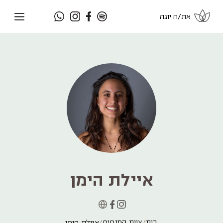
את/ה יוגה
איילת הימן
בית
צוות המנחים
איילת הימן