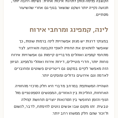
הקשבה פנימה ונותן לתרגול איכות אחרת: נשימה רחבה יותר,
תנועה נקייה יותר ושקט שנשאר בגוף גם אחרי שהשיעור
מסתיים.
לינה, קמפינג ומרחבי אירוח
במצוקי דרגות יש מגוון אפשרויות לינה ברמות שונות, כך
שאפשר להתאים את החוויה לאופי הקבוצה והאירוע. לצד
מתחמי קמפינג ואוהלים מדבריים קיימות גם אפשרויות אירוח
נוחות יותר, חדרי מטיילים, דירות אירוח ואוהלי גלמפינג. הגיוון
הזה מאפשר לקיים במקום גם ריטריטים פשוטים ומחוברים
לאדמה וגם אירועים גדולים ומופקים יותר.
השהייה המשותפת במרחב מדברי היא חלק מרכזי מהחוויה.
הארוחות, ההליכות בין האזורים, המפגשים הספונטניים מול
הנוף והזמן החופשי בין הסדנאות יוצרים תחושת קהילה
טבעית. זהו מקום שבו אנשים נוטים להיפתח, לדבר, לנשום
ולזכור שהם חלק ממשהו רחב יותר.