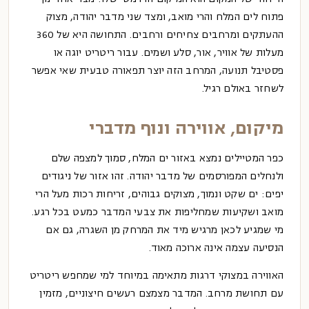
פתוח לים המלח והרי מואב, ומצד שני מדבר יהודה, מצוק
ההעתקים ומרחבים צחיחים ורחבים. התחושה היא של 360
מעלות של אוויר, אור, סלע ושמים. עבור ריטריט יוגה או
פסטיבל תנועה, המרחב הזה יוצר תפאורה טבעית שאי אפשר
לשחזר באולם רגיל.
מיקום, אווירה ונוף מדברי
כפר המטיילים נמצא באזור
ים המלח
, סמוך למצפה שלם
ולנחלים המפורסמים של מדבר יהודה. זהו אזור של ניגודים
יפים: ים שקט ונמוך, מצוקים גבוהים, זריחות רכות מעל הרי
מואב ושקיעות שמחליפות את צבעי המדבר כמעט בכל רגע.
מי שמגיע לכאן מרגיש מיד את המרחק מן השגרה, גם אם
הנסיעה עצמה אינה ארוכה מאוד.
האווירה במצוקי דרגות מתאימה במיוחד למי שמחפש ריטריט
עם תחושת מרחב. המדבר מצמצם רעשים חיצוניים, מזמין