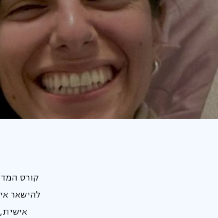
קורס המדי
להישאר אית
אישית, 