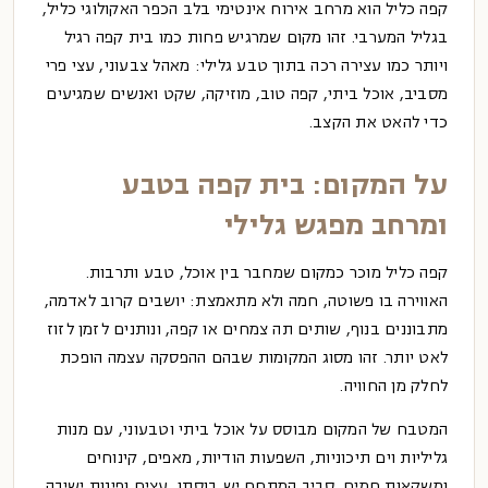
קפה כליל
הוא מרחב אירוח אינטימי בלב הכפר האקולוגי כליל,
בגליל המערבי. זהו מקום שמרגיש פחות כמו בית קפה רגיל
ויותר כמו עצירה רכה בתוך טבע גלילי: מאהל צבעוני, עצי פרי
מסביב, אוכל ביתי, קפה טוב, מוזיקה, שקט ואנשים שמגיעים
כדי להאט את הקצב.
על המקום: בית קפה בטבע
ומרחב מפגש גלילי
קפה כליל מוכר כמקום שמחבר בין אוכל, טבע ותרבות.
האווירה בו פשוטה, חמה ולא מתאמצת: יושבים קרוב לאדמה,
מתבוננים בנוף, שותים תה צמחים או קפה, ונותנים לזמן לזוז
לאט יותר. זהו מסוג המקומות שבהם ההפסקה עצמה הופכת
לחלק מן החוויה.
המטבח של המקום מבוסס על אוכל ביתי וטבעוני, עם מנות
גליליות וים תיכוניות, השפעות הודיות, מאפים, קינוחים
ומשקאות חמים. סביב המתחם יש בוסתן, עצים ופינות ישיבה,