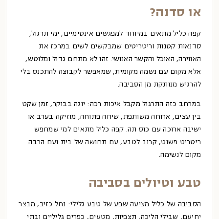
או סדנה?
קפה כליל מתאים במיוחד למפגשים אינטימיים, ימי תרגול,
סדנאות קטנות וריטריטים שמבקשים לשים במרכז את
האווירה, האוכל והקשר האנושי. זהו לא מתחם גדול ומלוטש,
אלא מקום עם נשמה מקומית, שמאפשר לקבוצה להתכנס בלי
להרגיש מנותקת מן הסביבה.
במרחב כזה התרגול מקבל איכות רכה: יוגה בבוקר, זמן שקט
בין עצים, ארוחה משותפת, שיחה פתוחה, מוזיקה בערב או
ישיבה ארוכה עם כוס תה. קפה כליל מתאים למי שמחפש
ריטריט פשוט, קרוב לטבע, עם תחושה של בית ועם הרבה
מקום לנשימה.
טבע וטיולים בסביבה
הסביבה של כליל מציעה שפע של טבע גלילי: נחל כזיב, מבצר
יחיעם, שבילי הליכה, תצפיות, מטעים, כפרים גליליים ובתי