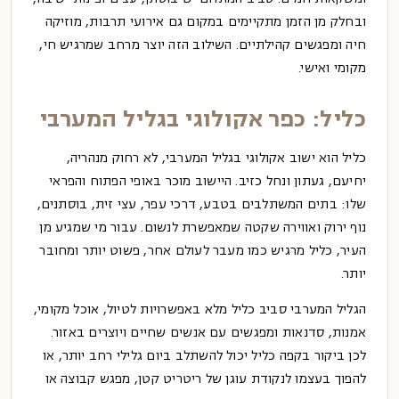
ובחלק מן הזמן מתקיימים במקום גם אירועי תרבות, מוזיקה
חיה ומפגשים קהילתיים. השילוב הזה יוצר מרחב שמרגיש חי,
מקומי ואישי.
כליל: כפר אקולוגי בגליל המערבי
כליל הוא ישוב אקולוגי בגליל המערבי, לא רחוק מנהריה,
יחיעם, געתון ונחל כזיב. היישוב מוכר באופי הפתוח והפראי
שלו: בתים המשתלבים בטבע, דרכי עפר, עצי זית, בוסתנים,
נוף ירוק ואווירה שקטה שמאפשרת לנשום. עבור מי שמגיע מן
העיר, כליל מרגיש כמו מעבר לעולם אחר, פשוט יותר ומחובר
יותר.
הגליל המערבי סביב כליל מלא באפשרויות לטיול, אוכל מקומי,
אמנות, סדנאות ומפגשים עם אנשים שחיים ויוצרים באזור.
לכן ביקור בקפה כליל יכול להשתלב ביום גלילי רחב יותר, או
להפוך בעצמו לנקודת עוגן של ריטריט קטן, מפגש קבוצה או