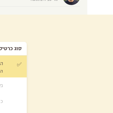
סוג כרטיס
הר
✅
הנחה 
פע
כר