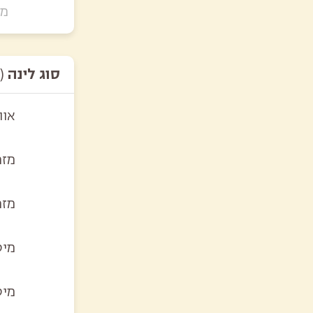
מח
סוג לינה
(
אוה
מזר
מזר
מיט
מיטת