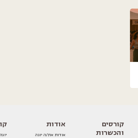
קורסים
אודות
קה
והכשרות
אודות את/ה יוגה
יוגה