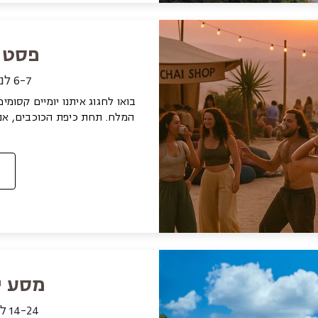
פסטיב
6-7 לנובמבר | שישי עד שבת
בואו לחגוג איתנו יומיים קסומי
המלח. תחת כיפת הכוכבים, אנ
מסע י
14-24 לינואר | חמישי עד ראשון