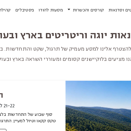
ים וסדנאות
קורסים והכשרות
מסעות להודו
פסטיבלים
קהילה
אות יוגה וריטריטים בארץ ובעו
להצטרף אלינו למסע מעמיק של תרגול, שקט והתחדשות. בעמ
ו מציעים בלוקיישנים קסומים ומעוררי השראה בארץ ובעול
ה
21-22 לאוגוסט | שישי עד שבת
סוף שבוע של התחדשות בלב ש
טקס קקאו וטיול למעיין. התרגול