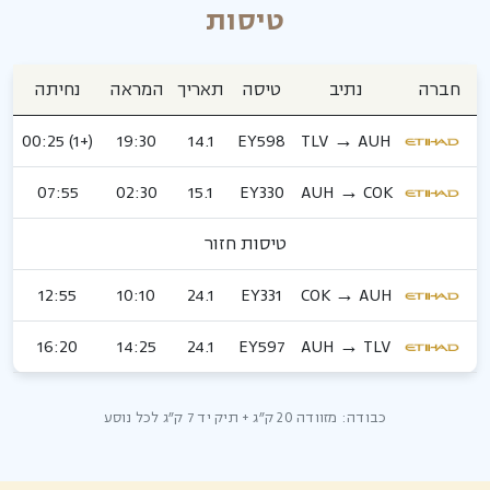
טיסות
חברה
נתיב
טיסה
תאריך
המראה
נחיתה
(+1) 00:25
19:30
14.1
EY598
TLV → AUH
07:55
02:30
15.1
EY330
AUH → COK
טיסות חזור
12:55
10:10
24.1
EY331
COK → AUH
16:20
14:25
24.1
EY597
AUH → TLV
כבודה: מזוודה 20 ק״ג + תיק יד 7 ק״ג לכל נוסע