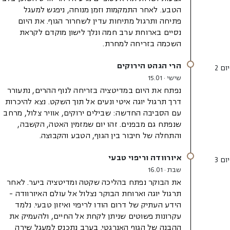
הטבע. לאחר התמקמות וזמן מנוחה, ניפגש למעגל
פתיחה ותרגול מתיחות עדין לשחרור הגוף. את היום
נסיים בארוחת ערב חמה ונלך לישון מוקדם לקראת
השכמה בזריחה למחרת.
הרי הגהט הירוקים
יום 2
שישי · 15.01
נפתח את היום במדיטציה בזריחה לנוף ההרים, נתעורר
דרך תרגול יוגה איטי ונעים אל תוך השקט. נצא להיכרות
עם הסביבה החדשה: שבילים ירוקים, אוויר צלול, מרחב
שנפתח גם מבפנים. זהו יום שמזמין האטה, הקשבה,
והתחלה של חיבור בין הגוף, הטבע והקבוצה.
איורוודה וריפוי טבעי
יום 3
שבת · 16.01
את הבוקר נפתח בהליכה שקטה ומדיטציה ביער. לאחר
תרגול יוגה וארוחת הבוקר נצלול אל עולם האיורוודה -
הידע העתיק של דרום הודו לריפוי ואיזון טבעי. נלמד
עקרונות פשוטים שניתן לקחת אל החיים, ולהעמיק את
ההבנה של הגוף האנרגטי. בערב נתכנס למעגל שירה