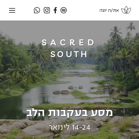
את/ה יוגה
SACRED
SOUTH
מסע בעקבות הלב
14-24 לינואר