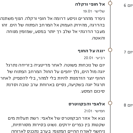
אל חופי ורקלה
יום 6
שלישי · 19.01
ניפרד מההרים וניסע דרומה אל חופי ורקלה. הנוף משתנה
בהדרגה, מהירוק העמוק אל המרחב הפתוח של הים. זהו
מעבר הדרגתי אל שלב רך יותר במסע, שמזמין מנוחה
והאטה.
יוגה על החוף
יום 7
רביעי · 20.01
יום של נוכחות פשוטה. לאחר מדיטציה בזריחה נתרגל
יוגה מול הים, נלך יחפים על החול. המרחב הפתוח של
החוף יוצר הזדמנות להיות בלי למהר, בלי להספיק. לאחר
תרגול יוגה בשקיעה, נסיים בארוחת ערב טובה וסדנת
סיכום המסע.
אלאפי והבקווטרס
יום 8
חמישי · 21.01
נצא אל אזור הבקווטרס של אלאפי: רשת תעלות מים
שקטות בין כפרים ירוקים. נשוט בסירות מסורתיות,
ניחשף לאורח החיים המקומי. בערב נתכנס לארוחה