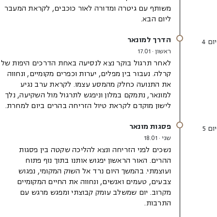
משותף עם גיטרה ומדורה לאור כוכבים, לקראת המעבר
ליום הבא.
הדרך למונאר
יום 4
ראשון · 17.01
לאחר תרגול בוקר נצא לנסיעה באחת הדרכים היפות של
קרלה. נעבור בין מפלים, יערות וכפרים מקומיים, ונחווה
את התנועה כחלק מהמסע עצמו. לקראת ערב נגיע
למונאר, נתמקם במלון וניפגש לתרגול מול השקיעה, נלך
לישון מוקדם לקראת טיול הזריחה בהרים ביום למחרת.
פסגות מונאר
יום 5
שני · 18.01
נשכים לפני הזריחה ונצא להליכה שקטה בין פסגות
ההרים. האור הראשון יפגוש אותנו בתוך נוף פתוח
ועוצמתי. בהמשך היום נרד אל השוק המקומי, נפגוש
צבעים, טעמים ואנשים, ונחווה את החיים המקומיים
מקרוב. יום שמשלב עומק קבוצתי ומפגש מרגש עם
התרבות.