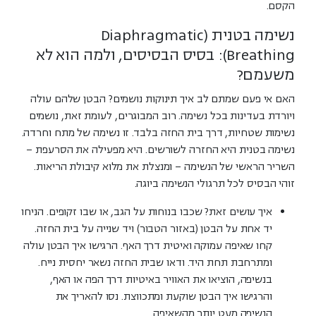
הקסם.
נשימה בטנית (Diaphragmatic
Breathing): בסיס הבסיסים, ולמה הוא לא
משעמם?
האם אי פעם שמתם לב איך תינוקות נושמים? הבטן שלהם עולה
ויורדת בעדינות בכל נשימה. רוב המבוגרים, לעומת זאת, נושמים
נשימות שטחיות, דרך בית החזה בלבד. זו נשימה של מתח וחרדה.
נשימה בטנית היא החזרה לשורשים
. היא מפעילה את הסרעפת –
השריר הראשי של הנשימה – ומנצלת את מלוא קיבולת הריאות.
זוהי הבסיס לכל תרגולי הנשימה ביוגה.
איך עושים זאת?
שכבו בנוחות על הגב, או שבו זקופים. הניחו
יד אחת על הבטן (באזור הטבור) ויד שנייה על בית החזה.
קחו שאיפה עמוקה ואיטית דרך האף. הרגישו איך הבטן עולה
ומתרחבת תחת היד. ודאו שבית החזה נשאר יחסית נייח.
בנשיפה, הוציאו את האוויר באיטיות דרך הפה או האף,
והרגישו איך הבטן שוקעת ומתכווצת. נסו להאריך את
הנשיפה מעט יותר מהשאיפה.