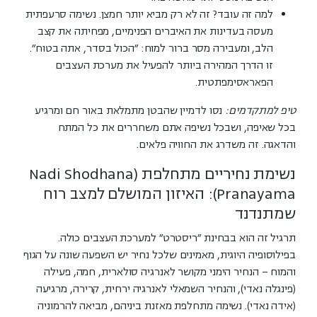
למה זה עובד?
זה לא רק מביא יותר חמצן. נשימה סרעפתית
מעסה בעדינות את האיברים הפנימיים, מפחיתה את קצב
הלב, ומעבירה מסר ברור למוח: "הכול בסדר, אתה בטוח".
זו הדרך המהירה ביותר להפעיל את מערכת העצבים
הפאראסימפתטית.
טיפ למתקדמים:
נסו לדמיין שהבטן מתמלאת באור חם ומרגיע
בכל שאיפה, ושבכל נשיפה אתם משחררים את כל המתח
והדאגה. זה משדרג את החוויה פלאים.
נשימת נחיריים מתחלפת (Nadi Shodhana
Pranayama): האיזון המושלם למצב רוח
שמתנדנד
תרגיל זה הוא
בבחינת "ריסטרט" למערכת העצבים כולה
.
בפילוסופיה היוגית, מאמינים שלכל נחיר יש השפעה שונה על הגוף
והמוח – הנחיר הימני מקושר לאנרגיה סולארית, חמה, פעילה
(פינגלה נאדי), והנחיר השמאלי לאנרגיה ירחית, קרירה, מרגיעה
(אידה נאדי). נשימה מתחלפת מאזנת ביניהם, מביאה להרמוניה