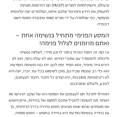
ובעולם, והשתלמויות למורים (YACEP) הם הזדמנות מצוינת
להעמיק את הידע והתרגול שלכם איתנו, המלמדים יוגה קלאסית
מהמקור, כפי שנלמדה על ידי מורינו סוומי שיבננדה וסוומי וישנו
דבננדה.
המסע הפנימי מתחיל בנשימה אחת –
ואתם מוזמנים לצלול פנימה!
אז הנה זה. הסוד הגדול ביותר לרוגע מיידי, לשלווה נפשית
וליכולת להתמודד עם אתגרי החיים. הוא לא עולה כסף, הוא לא
דורש ציוד מיוחד, והוא תמיד זמין לכם. זהו כוח הנשימה המודעת.
הוא כלי רב עוצמה שבידכם, מוכן לשימוש בכל עת. זכרו, יוגה היא
לא רק תנוחות מסובכות, היא קודם כל
חיבור
. חיבור לעצמכם,
לטבע, ולעולם שסביבכם.
התחילו לתרגל. תנו לעצמכם את המתנה הזו של שקט. הרגישו את
השינוי. תנו לנשימה להוביל אתכם למקום של בהירות, איזון וחופש.
אנו מאמינים שכמו שאנו מציעים חופש בחירה בדרך הרוחנית, כך
גם בחירה בנשימה מודעת היא בחירה בחופש – חופש ממתח,