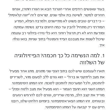
בעוד שאנשים רודפים אחרי הטרנד הבא או הגורו התורן, אנחנו
חוזרים למקור. לשיטה בת אלפי שנים. קוראים לזה "יוגה קלאסית"
– כי דברים טובים פשוט לא מתיישנים. ולמרבה הפלא, המדע
המודרני רק מתחיל להבין עד כמה היוגים צדקו. נשימה עמוקה
ומודעת היא לא רק תרגול רוחני. היא כלי
נוירו-ביולוגי רב עוצמה
שיכול לשנות את מצבכם הפיזי והמנטלי בתוך שניות. בואו נגלה
איך.
1. למה הנשימה כל כך חכמה? הפיזיולוגיה
של השלווה
תארו לעצמכם שיש לכם בתוך הגוף שני מתגים. מתג אחד מפעיל
את מצב ה"תקוף או ברח" – הוא גורם ללב לפעום מהר, לשרירים
להתכווץ, ולכל המערכות להתכונן לסכנה. זהו המתג הסימפתטי.
המתג השני הוא ההפך הגמור – הוא מפעיל את מצב ה"נוח ופנק" –
מוריד את קצב הלב, מרפה שרירים, וגורם לכם להרגיש רגועים
ובטוחים. זהו המתג הפאראסימפתטי. ביומיום הלחוץ שלנו, רובנו
חיים עם יד קבועה על המתג הסימפתטי.