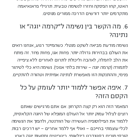
האטו, קחו הפסקה וחזרו לנשימה טבעית. תרגילי פראנאיאמה
מתקדמים יותר דורשים הדרכה ממורים מנוסים.
6. מה הקשר בין נשימה ל"קרמה יוגה" או
נתינה?
נשימה מודעת מביאה לשקט מנטלי. כשהמיינד רגוע, אנחנו רואים
את העולם בבהירות גדולה יותר. פחות אגו, פחות פחד. זה פותח
את הלב לחמלה, לאהבה וליכולת לתרום לאחרים ללא ציפייה
לתמורה (קרמה יוגה – שירות בלתי אנוכי). נשימה היא כלי לטיהור
פנימי, וההתנקות הזו מאפשרת לנתינה אמיתית וטהורה להתקיים.
7. איפה אפשר ללמוד יותר לעומק על כל
הקסם הזה?
המאמר הזה הוא רק קצה הקרחון. אם אתם מרגישים שאתם
רוצים לצלול עמוק יותר אל העולם המופלא של היוגה הקלאסית,
ללמוד את הפילוסופיה העשירה של הוודנטה, ולהפוך את הנשימה
לכלי עוצמתי בחייכם – ואולי אף ללמד אחרים – יש דרכים רבות.
קורסי מורים בסטנדרט בינלאומי, ריטריטים ומסעות יוגה בארץ