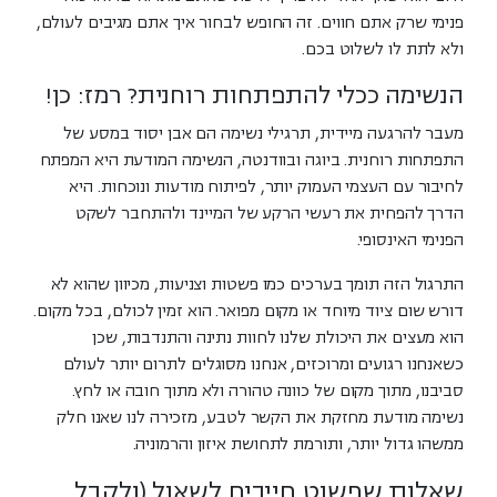
פנימי
שרק אתם חווים. זה החופש לבחור איך אתם מגיבים לעולם,
ולא לתת לו לשלוט בכם.
הנשימה ככלי להתפתחות רוחנית? רמז: כן!
מעבר להרגעה מיידית, תרגילי נשימה הם אבן יסוד במסע של
התפתחות רוחנית. ביוגה ובוודנטה, הנשימה המודעת היא המפתח
לחיבור עם העצמי העמוק יותר, לפיתוח מודעות ונוכחות. היא
הדרך להפחית את רעשי הרקע של המיינד ולהתחבר לשקט
הפנימי האינסופי.
התרגול הזה תומך בערכים כמו פשטות וצניעות, מכיוון שהוא לא
דורש שום ציוד מיוחד או מקום מפואר. הוא זמין לכולם, בכל מקום.
הוא מעצים את היכולת שלנו לחוות נתינה והתנדבות, שכן
כשאנחנו רגועים ומרוכזים, אנחנו מסוגלים לתרום יותר לעולם
סביבנו, מתוך מקום של כוונה טהורה ולא מתוך חובה או לחץ.
נשימה מודעת מחזקת את הקשר לטבע
, מזכירה לנו שאנו חלק
ממשהו גדול יותר, ותורמת לתחושת איזון והרמוניה.
שאלות שפשוט חייבים לשאול (ולקבל