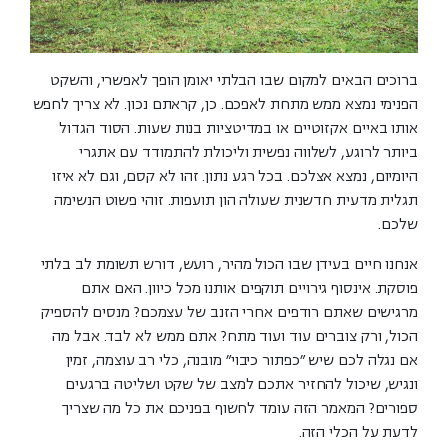
ברוכים הבאים למקום שבו הבלתי יאומן הופך לאפשרי, והשקט
הפנימי נמצא ממש מתחת לאפכם. כן, קראתם נכון. לא צריך לחפש
אותו באיים אקזוטיים או במדיטציות בנות שעות. הסוד הגדול
ביותר לרוגע, לשלווה נפשית וליכולת להתמודד עם אתגרי
היומיום, נמצא אצלכם. בכל רגע נתון. זהו לא קסם, וגם לא איזו
תגלית מדעית חדשנית שעולה הון תועפות. זוהי פשוט
הנשימה
שלכם
.
אנחנו חיים בעידן שבו הכול מהיר, רועש, דורש תשומת לב בלתי
פוסקת. אינסוף גירויים תוקפים אותנו מכל כיוון. האם אתם
מרגישים שאתם רודפים אחרי הזנב של עצמכם? מנסים להספיק
הכול, ורק צוברים עוד ועוד מתח? אתם ממש לא לבד. אבל מה
אם נגלה לכם שיש "כפתור כיבוי" מובנה, כלי רב עוצמה, זמין
ונגיש, שיכול להחזיר אתכם למצב של
שקט ושליטה
ברגעים
ספורים? המאמר הזה עומד לחשוף בפניכם את כל מה שצריך
לדעת על הכלי הזה.