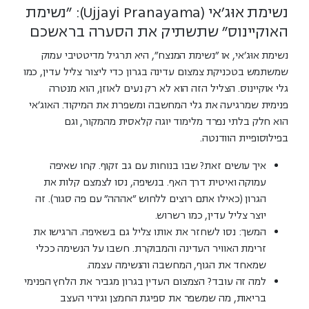
נשימת אוּג'אי (Ujjayi Pranayama): "נשימת
האוקיינוס" שתשתיק את הסערה בראשכם
נשימת אוּג'אי, או "נשימת המנצח", היא תרגיל מדיטטיבי עמוק
שמשתמש בטכניקת צמצום עדינה בגרון כדי ליצור צליל עדין, כמו
גלי אוקיינוס. הצליל הזה הוא לא רק נעים לאוזן, הוא מנטרה
פנימית שמרגיעה את גלי המחשבה ומשפרת את המיקוד. האוג'אי
הוא חלק בלתי נפרד מלימוד יוגה קלאסית מהמקור, וגם
בפילוסופיית הוודנטה.
איך עושים זאת?
שבו בנוחות עם גב זקוף. קחו שאיפה
עמוקה ואיטית דרך האף. בנשיפה, נסו לצמצם קלות את
הגרון (כאילו אתם רוצים ללחוש "אההה" עם פה סגור). זה
יוצר צליל עדין, כמו רשרוש.
המשך:
נסו לשחזר את אותו צליל גם בשאיפה. הרגישו את
זרימת האוויר העדינה והמבוקרת. חשבו על הנשימה ככלי
שמאחד את הגוף, המחשבה והנשימה עצמה.
למה זה עובד?
הצמצום העדין בגרון מגביר את הלחץ הפנימי
בריאות, מה שמשפר את ספיגת החמצן וגירוי העצב