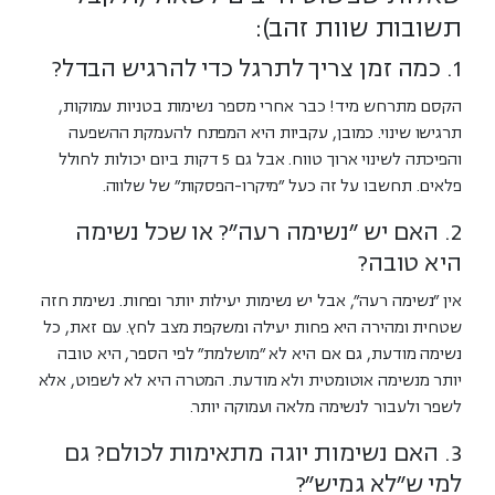
תשובות שוות זהב):
1. כמה זמן צריך לתרגל כדי להרגיש הבדל?
הקסם מתרחש
מיד!
כבר אחרי מספר נשימות בטניות עמוקות,
תרגישו שינוי. כמובן, עקביות היא המפתח להעמקת ההשפעה
והפיכתה לשינוי ארוך טווח. אבל גם 5 דקות ביום יכולות לחולל
פלאים. תחשבו על זה כעל "מיקרו-הפסקות" של שלווה.
2. האם יש "נשימה רעה"? או שכל נשימה
היא טובה?
אין "נשימה רעה", אבל יש נשימות יעילות יותר ופחות. נשימת חזה
שטחית ומהירה היא פחות יעילה ומשקפת מצב לחץ. עם זאת,
כל
נשימה מודעת, גם אם היא לא "מושלמת" לפי הספר, היא טובה
יותר מנשימה אוטומטית ולא מודעת
. המטרה היא לא לשפוט, אלא
לשפר ולעבור לנשימה מלאה ועמוקה יותר.
3. האם נשימות יוגה מתאימות לכולם? גם
למי ש"לא גמיש"?