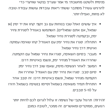
פנימית ולשקט מחשבתי. מי אמר שצריך בנקאי שוויצרי כדי
להרגיש עשיר? מסתבר ששתי ריאות עובדות עושות עבודה טובה
לא פחות, ואפילו יותר.
איך עושים זאת?
שבו בנוחות עם גב זקוף. קחו את יד ימין (או
שמאל, אם אתם שמאליים). השתמשו באגודל לסגירת נחיר
ימין, ובקמיצה לסגירת נחיר שמאל.
התחלה:
סגרו את נחיר ימין עם האגודל. קחו שאיפה עמוקה
ואיטית דרך נחיר שמאל.
מעבר:
בסיום השאיפה, סגרו את נחיר שמאל עם הקמיצה.
שחררו את האגודל מנחיר ימין, ונשפו באיטיות דרכו.
המשך:
לאחר הנשיפה מימין, שאפו שוב דרך נחיר ימין.
סיום סבב:
סגרו את נחיר ימין עם האגודל. שחררו את
הקמיצה מנחיר שמאל, ונשפו באיטיות דרכו. זה סבב אחד.
התחילו תמיד משאיפה בשמאל וסיימו בנשיפה בשמאל. חזרו
על 5-10 סבבים.
זהירות!
תרגול עקבי של נשימה זו עלול לגרום לכם להיות יותר
רגועים, ממוקדים ומאושרים. זה ממכר, לטובה כמובן.