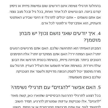
בהחלט!
תרגילי נשימה אינם דורשים שום גמישות פיזית או ניסיון
קודם ביוגה. הם נגישים לכל אחד ואחת, בכל גיל ובכל מצב גופני.
אם אתם נושמים – אתם יכולים לתרגל! זו היופי שבידע האותנטי
והעתיק, הוא אוניברסלי ורלוונטי לכל אדם.
4. איך יודעים שאני נושם נכון? יש מבחן
מוסמך?
המבחן האמיתי הוא
התחושה שלכם
. האם אתם מרגישים רגועים
יותר? האם המתח ירד? האם אתם ממוקדים יותר? אלה הסימנים
הטובים ביותר. מבחינה פיזית, בנשימה בטנית תרגישו את הבטן
עולה ויורדת. בנשימת אוּג'אי תשמעו את הצליל העדין. תרגול עם
מורה מוסמך יכול לספק הכוונה מדויקת ולשפר את הטכניקה
שלכם באופן משמעותי.
5. האם אפשר "להגזים" עם תרגילי נשימה?
בכל הנוגע לתרגילי ההרגעה הבסיסיים שתוארו כאן, קשה מאוד
"להגזים". אלו טכניקות עדינות שמטרתן להרגיע. תמיד חשוב
להקשיב לגוף. אם אתם מרגישים סחרחורת או אי נוחות, פשוט