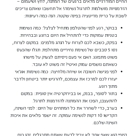
החיים המודרניים מלאים ברגעים של המתנה, לחץ ושיעמום –
הזדמנויות מושלמות לתרגול נשימה! אל תחשבו שאתם צריכים
לשבת על כרית מדיטציה בפינה שקטה. הנה כמה רעיונות:
בבוקר, רגע לפני שהטלפון מתחיל לצלצל:
כמה נשימות
בטניות עמוקות כדי להתחיל את היום ברוגע ובבהירות.
בפקק, כשבא לכם לצרוח על הנהג מלפנים:
במקום לצרוח,
נסו 5 סבבים של נשימת נחיריים מתחלפת. תגלו שהכעס
פשוט מתפוגג. האם אי פעם ניסיתם לצעוק על מישהו
כשאתם נושמים עמוק ואיטי? זה פשוט לא עובד.
לפני פגישה חשובה או שיחה מלחיצה:
כמה נשימות אוּג'אי
יעזרו לכם למרכז את עצמכם, להרגיש יותר ביטחון ולדבר
מתוך רוגע.
בתור לסופר, בבנק, או בבירוקרטיה אין סופית:
במקום
להתעצבן, הפכו את ההמתנה להזדמנות לתרגל.
בערב, כדי לשחרר את כל המתחים של היום:
לפני השינה,
הקדישו 10 דקות לנשימה עמוקה. זה ישפר פלאים את איכות
השינה שלכם.
היופי הוא שאף אחד לא צריך לדעת שאתם מתרגלים. זהו
כוח