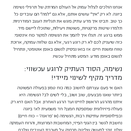
אנחנו הולכים לצלול עמוק אל העולם המרתק של תרגילי נשימה
ביוגה. לא רק "איך" עושים אותם, אלא גם "למה" הם עובדים כל
כך טוב. תבינו איך מדע עתיק פוגש את תגליות העצב המודרניות.
תלמדו שיטות פרקטיות, פשוטות ויעילות, שתוכלו ליישם
מיד
.
ממש ברגע זה. תגלו איך להפוך את הנשימה למקור כוח אינסופי.
כזה שיעניק לכם לא רק רוגע רגעי, אלא גם
שלווה עמוקה, ארוכת
טווח ומשנת חיים
. אז בואו נפסיק לנשום באופן אוטומטי, ונתחיל
לנשום באופן מודע. המסע מתחיל עכשיו.
נשימה, הסוד העתיק לרוגע עכשווי:
מדריך מקיף לשינוי מיידי!
האם אי פעם עצרתם לחשוב כמה כוח טמון בפעולה הפשוטה
ביותר שאנו מבצעים, שוב ושוב, בלי לשים לב? הנשימה. היא
איתנו מהרגע הראשון לחיינו ועד הרגע האחרון. אבל האם היא רק
פעולה פיזיולוגית שמספקת חמצן?
חד משמעית לא!
ביוגה
ובפילוסופיות עתיקות רבות, הנשימה (או 'פראנה' – כוח חיים)
נחשבת לגשר בין הגוף הפיזי, המחשבות המרוצות, והרוח העמוקה
שלנו. זוהי למעשה שליטה מרחוק על מערכת העצבים שלכם.