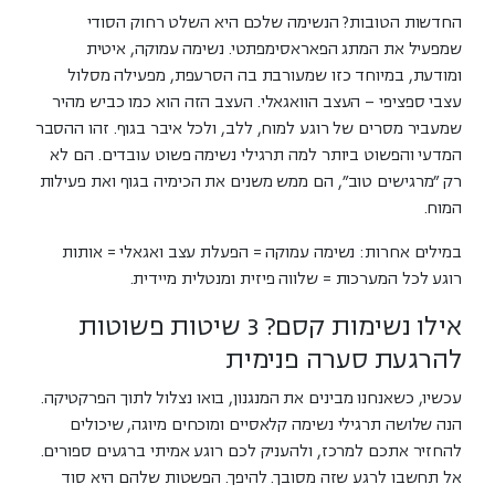
החדשות הטובות?
הנשימה שלכם היא השלט רחוק הסודי
שמפעיל את המתג הפאראסימפתטי. נשימה עמוקה, איטית
ומודעת, במיוחד כזו שמעורבת בה הסרעפת, מפעילה מסלול
עצבי ספציפי –
העצב הוואגאלי
. העצב הזה הוא כמו כביש מהיר
שמעביר מסרים של רוגע למוח, ללב, ולכל איבר בגוף. זהו ההסבר
המדעי והפשוט ביותר למה תרגילי נשימה פשוט עובדים. הם לא
רק "מרגישים טוב", הם ממש
משנים את הכימיה בגוף
ואת פעילות
המוח.
במילים אחרות:
נשימה עמוקה = הפעלת עצב ואגאלי = אותות
רוגע לכל המערכות = שלווה פיזית ומנטלית מיידית.
אילו נשימות קסם? 3 שיטות פשוטות
להרגעת סערה פנימית
עכשיו, כשאנחנו מבינים את המנגנון, בואו נצלול לתוך הפרקטיקה.
הנה שלושה תרגילי נשימה קלאסיים ומוכחים מיוגה, שיכולים
להחזיר אתכם למרכז, ולהעניק לכם רוגע אמיתי ברגעים ספורים.
אל תחשבו לרגע שזה מסובך. להיפך. הפשטות שלהם היא סוד