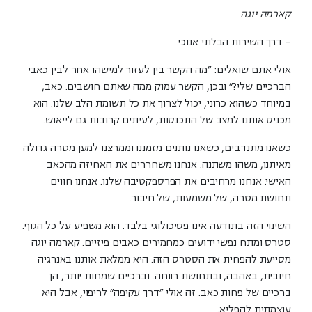
קארמה יוגה
– דרך השירות הבלתי אנוכי.
אולי אתם שואלים: "מה הקשר בין לעזור למישהו אחר לבין כאבי
הברכיים שלי?" ובכן, הקשר עמוק ממה שאתם חושבים. כאב,
במיוחד כשהוא כרוני, יכול לצרוך את כל תשומת הלב שלנו. הוא
מכניס אותנו למצב של התכנסות, לעיתים קרובות גם לייאוש.
כשאנו מתנדבים, כשאנו נותנים מזמננו וממרצנו למען מטרה גדולה
מאיתנו, משהו משתנה. אנחנו משחררים את האחיזה מהכאב
האישי. אנחנו מרחיבים את הפרספקטיבה שלנו. אנחנו חווים
תחושת מטרה, של משמעות, של חיבור.
השינוי הזה בתודעה אינו פסיכולוגי בלבד. הוא משפיע על כל הגוף.
סטרס ומתח נפשי ידועים כמחמירים כאבים פיזיים. קארמה יוגה
מסייעת להפחית את הסטרס הזה. היא ממלאת אותנו באנרגיה
חיובית, באהבה, ובתחושת רווחה. וברכיים שמחות יותר, הן
ברכיים של פחות כאב. זה אולי "דרך עקיפה" לריפוי, אבל היא
עוצמתית להפליא.