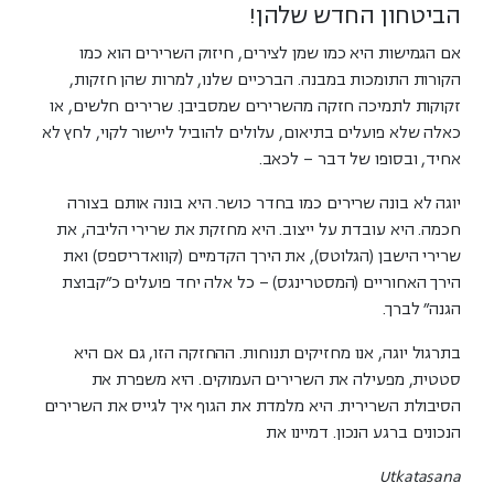
הביטחון החדש שלהן!
אם הגמישות היא כמו שמן לצירים, חיזוק השרירים הוא כמו
הקורות התומכות במבנה. הברכיים שלנו, למרות שהן חזקות,
זקוקות לתמיכה חזקה מהשרירים שמסביבן. שרירים חלשים, או
כאלה שלא פועלים בתיאום, עלולים להוביל ליישור לקוי, לחץ לא
אחיד, ובסופו של דבר – לכאב.
יוגה לא בונה שרירים כמו בחדר כושר. היא בונה אותם בצורה
חכמה. היא עובדת על
ייצוב
. היא מחזקת את שרירי הליבה, את
שרירי הישבן (הגלוטס), את הירך הקדמיים (קוואדריספס) ואת
הירך האחוריים (המסטרינגס) – כל אלה יחד פועלים כ"קבוצת
הגנה" לברך.
בתרגול יוגה, אנו מחזיקים תנוחות. ההחזקה הזו, גם אם היא
סטטית, מפעילה את השרירים העמוקים. היא משפרת את
הסיבולת השרירית. היא מלמדת את הגוף איך לגייס את השרירים
הנכונים ברגע הנכון. דמיינו את
Utkatasana