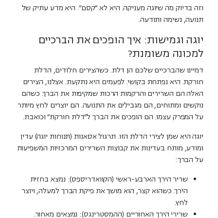
וזה בדיוק מה שיוגה מעניקה. היא לא "קסם". היא מדע עתיק של
תנועה, נשימה ותודעה.
יוגה וגמישות: איך הופכים את הברכיים
למכונה משומנת?
דמיינו שהברכיים שלכם הן דלת. כשהצירים חלודים, הדלת
חורקת. היא נפתחת בקושי. לפעמים היא נתקעת. אצלנו, הצירים
האלה הם השרירים והרקמות הרכות שמקיפות את הברך. כשהם
נוקשים ומתוחים, הם מגבילים את התנועה. הם יוצרים לחץ מיותר
על המפרק עצמו. הם הופכים את הברך ל"דלת חורקת" וכואבת.
יוגה היא שמן לצירי הדלת הזו. תרגול אסאנות (תנוחות יוגה) עדין
ומודע, מותח בעדינות את קבוצות השרירים המרכזיות המשפיעות
על הברך:
שריר הירך הארבע-ראשי (הקוואדריספס):
נמצא בחזית
הירך. כשהוא קצר, הוא מושך את פיקת הברך למעלה, ויוצר
לחץ.
שרירי הירך האחוריים (ההמסטרינגס):
נמצאים מאחור.