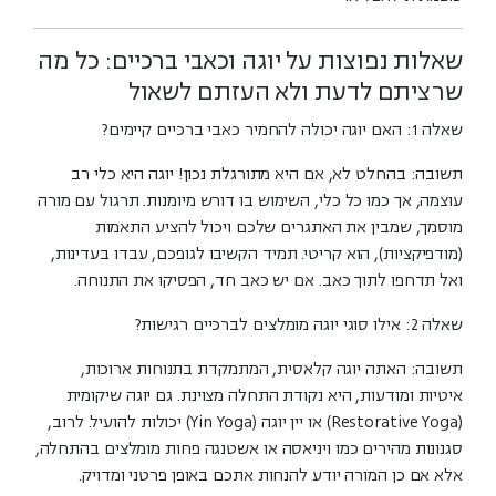
שאלות נפוצות על יוגה וכאבי ברכיים: כל מה
שרציתם לדעת ולא העזתם לשאול
שאלה 1: האם יוגה יכולה להחמיר כאבי ברכיים קיימים?
תשובה:
בהחלט לא, אם היא מתורגלת נכון! יוגה היא כלי רב
עוצמה, אך כמו כל כלי, השימוש בו דורש מיומנות. תרגול עם מורה
מוסמך, שמבין את האתגרים שלכם ויכול להציע התאמות
(מודפיקציות), הוא קריטי. תמיד הקשיבו לגופכם, עבדו בעדינות,
ואל תדחפו לתוך כאב. אם יש כאב חד, הפסיקו את התנוחה.
שאלה 2: אילו סוגי יוגה מומלצים לברכיים רגישות?
תשובה:
האתה יוגה קלאסית, המתמקדת בתנוחות ארוכות,
איטיות ומודעות, היא נקודת התחלה מצוינת. גם יוגה שיקומית
(Restorative Yoga) או יין יוגה (Yin Yoga) יכולות להועיל. לרוב,
סגנונות מהירים כמו ויניאסה או אשטנגה פחות מומלצים בהתחלה,
אלא אם כן המורה יודע להנחות אתכם באופן פרטני ומדויק.