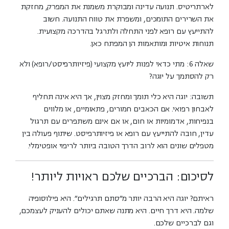
לארתריטיס. תנועה עדינה ומבוקרת משמנת את המפרק, מחזקת
את השרירים התומכים, ומשפרת את טווח התנועה. חשוב
להתייעץ עם רופא לפני התחלה ולתרגל בהדרכה מקצועית.
תנוחות איטיות ומותאמות הן המפתח כאן.
שאלה 6: מתי כדאי לפנות ליועץ מקצועי (פיזיותרפיסט/רופא) ולא
רק להסתמך על יוגה?
תשובה:
יוגה היא כלי תומך ומחזק מצוין, אך היא אינה תחליף
לאבחון רפואי. אם הכאבים חמורים, פתאומיים, או מלווים
בנפיחות, אדמומיות או חום, או אם אינם משתפרים עם תרגול
עדין, חובה להתייעץ עם רופא או פיזיותרפיסט. שיתוף פעולה בין
מטפלים שונים הוא לרוב הדרך הטובה ביותר לריפוי אופטימלי.
לסיכום: הברכיים שלכם ראויות ליותר!
ראיתם? יוגה היא הרבה יותר מ"סתם תרגילים". היא פילוסופיה
שלמה. היא דרך חיים. היא מתנה שאתם יכולים להעניק לעצמכם,
וגם לברכיים שלכם.