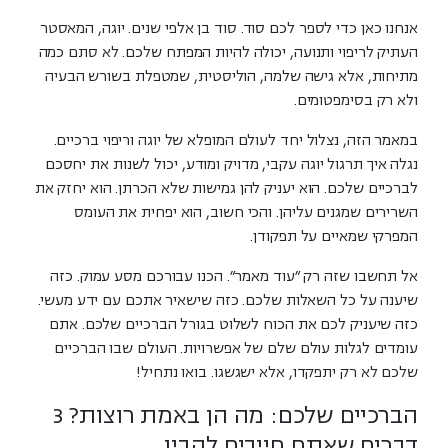
אנחנו כאן כדי לספר לכם סוד. סוד בן אלפי שנים. יוגה, המאסטר
העתיק לריפוי ותנועה, יכולה להיות המפתח שלכם. לא סתם כמה
מתיחות, אלא גישה שלמה, הוליסטית, שמטפלת בשורש הבעיה
ולא רק בסימפטומים.
במאמר הזה, נצלול יחד לעולם המופלא של יוגה וריפוי ברכיים.
נגלה איך תרגול יוגה עקבי, מדויק ומודע, יכול לשנות את יחסכם
לברכיים שלכם. הוא יעניק להן גמישות שלא הכרתן. הוא יחזק את
השרירים שמגנים עליהן. והכי חשוב, הוא יפחית את העומס
המפרקי שמאיים על תפקודן.
אל תחשבו שזה רק "עוד מאמר". הכנו עבורכם מסע עמוק. כזה
שיענה על כל השאלות שלכם. כזה שישאיר אתכם עם ידע מעשי.
כזה שיעניק לכם את הכוח לשלוט בגורל הברכיים שלכם. אתם
עומדים לגלות עולם שלם של אפשרויות. העולם שבו הברכיים
שלכם לא רק יתפקדו, אלא ישגשגו. בואו נתחיל!
הברכיים שלכם: מה הן באמת רוצות? 3
דברים שאתם חייבים להבין