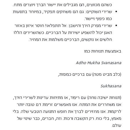
כשהם מכווצים, הם מגבילים את יישור הברך ויוצרים מתח.
שרירי השוקיים:
גם הם משחקים תפקיד, במיוחד בתנועות
כמו כיפוף ויישור.
שרירי מפרק הירך והישבן:
אל תתפלאו! חוסר איזון באזור
האגן יכול להשפיע ישירות על הברכיים. כשהשרירים הללו
חלשים או נוקשים, הברכיים משלמות את המחיר.
באמצעות תנוחות כמו
Adho Mukha Svanasana
(כלב מביט מטה) עם ברכיים כפופות,
Sukhasana
(תנוחת ישיבה נוחה) עם ריפוד, או מתיחות עדינות לשרירי הירך,
אנו משחררים את המתח. אנו מאפשרים זרימת דם טובה יותר
לרקמות. אנו מחזירים לברך את חופש התנועה הטבעי שלה. בלי
מאמץ, בלי כוח. רק הקשבה ורכות. וזה, חברים, כבר שינוי של
עולם.