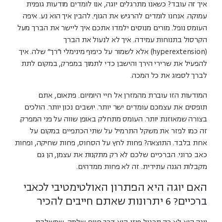
איך זה עובד? כשאנו מתרגלים יוגה, אנו לומדים מודעות גופנית
עמוקה. אנחנו לומדים להרגיש את הגוף. להבין איך הוא נע. איפה
העומס נופל. מורים מנוסים ילמדו אתכם איך ליישר את הברך מעל
הקרסול בתנוחות עמידה. איך לא לנעול את הברך
(hyperextension) אלא לשמור על כיפוף מינימלי ו"רך" שלה. איך
להפעיל את שרירי הירך והישבן כדי לתמוך במפרק, במקום לתת
לברך לספוג את כל המכה.
המודעות הזו עוברת מהמזרן אל חיי היומיום. פתאום, אתם
תופסים את עצמכם עומדים ישר יותר. יושבים נכון יותר. הולכים
בצורה שמאוזנת יותר. העומס מתחלק באופן שווה על פני המפרק.
זה כמו לפזר את משקל התרמיל על שתי הכתפיים במקום על
אחת בלבד. התוצאה? פחות לחץ על הסחוס, פחות שחיקה, ופחות
כאב כרוני. הברכיים שלכם לא רק מתקנות את עצמן, הן גם
מקבלות הגנה עתידית. זה לא פחות ממדהים.
האם יוגה היא הפתרון האולטימטיבי לכאבי
ברכיים? 6 יתרונות שאתם חייבים להכיר