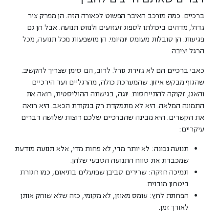
ברכיים. כמה מורכב האיבר הפשוט לכאורה הזה. הן מפרק ציר
גדול, מדהים ביכולתו לספוג זעזועים ולנווט תנועה. אבל הן גם
פגיעות. הן סובלות מעומס יומיומי. הן מושפעות מכל תנועה, מכל
הרגל יציבה.
כאבי ברכיים הם לא גזירת גורל. לרוב, הם סימן שצריך להקשיב.
שהגוף מבקש איזון. שהמערכת כולה, מהרגליים ועד הירכיים
והאגן, זקוקה להתייחסות. יוגה, בגישתה ההוליסטית, רואה את
התמונה המלאה. היא לא מתמקדת רק בנקודת הכאב. היא רואה
את הקשרים. היא מבינה שהברכיים שלכם רוצות שלושה דברים
עיקריים:
תנועה נכונה:
לא יותר מדי, לא פחות מדי, אלא תנועה מודעת
שמכבדת את טווח התנועה הטבעי שלהן.
תמיכה חזקה:
שרירים סביבן שפועלים בתיאום, כמו חגורת
ביטחון מובנית.
הפחתת לחץ:
עומס מאוזן, לא מקומי, כזה שלא שוחק אותן
לאורך זמן.