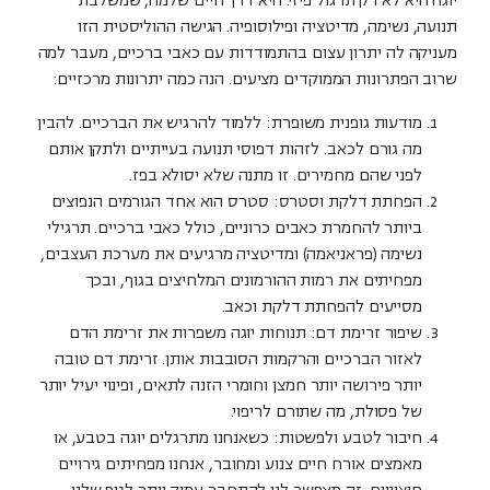
יוגה היא לא רק תרגול פיזי. היא דרך חיים שלמה, שמשלבת
תנועה, נשימה, מדיטציה ופילוסופיה. הגישה ההוליסטית הזו
מעניקה לה יתרון עצום בהתמודדות עם כאבי ברכיים, מעבר למה
שרוב הפתרונות הממוקדים מציעים. הנה כמה יתרונות מרכזיים:
מודעות גופנית משופרת:
ללמוד להרגיש את הברכיים. להבין
מה גורם לכאב. לזהות דפוסי תנועה בעייתיים ולתקן אותם
לפני שהם מחמירים. זו מתנה שלא יסולא בפז.
הפחתת דלקת וסטרס:
סטרס הוא אחד הגורמים הנפוצים
ביותר להחמרת כאבים כרוניים, כולל כאבי ברכיים. תרגילי
נשימה (פראניאמה) ומדיטציה מרגיעים את מערכת העצבים,
מפחיתים את רמות ההורמונים המלחיצים בגוף, ובכך
מסייעים להפחתת דלקת וכאב.
שיפור זרימת דם:
תנוחות יוגה משפרות את זרימת הדם
לאזור הברכיים והרקמות הסובבות אותן. זרימת דם טובה
יותר פירושה יותר חמצן וחומרי הזנה לתאים, ופינוי יעיל יותר
של פסולת, מה שתורם לריפוי.
חיבור לטבע ולפשטות:
כשאנחנו מתרגלים יוגה בטבע, או
מאמצים אורח חיים צנוע ומחובר, אנחנו מפחיתים גירויים