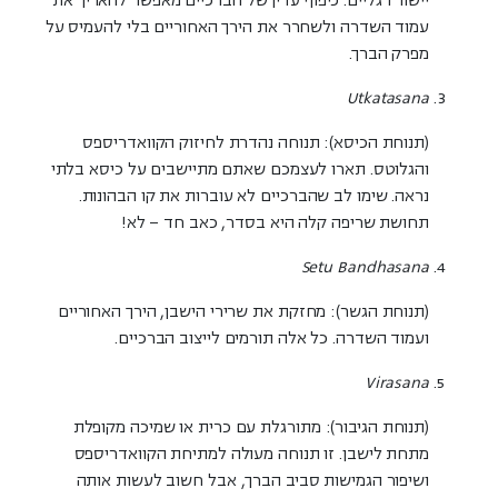
יישור רגליים. כיפוף עדין של הברכיים מאפשר להאריך את
עמוד השדרה ולשחרר את הירך האחוריים בלי להעמיס על
מפרק הברך.
Utkatasana
(תנוחת הכיסא):
תנוחה נהדרת לחיזוק הקוואדריספס
והגלוטס. תארו לעצמכם שאתם מתיישבים על כיסא בלתי
נראה. שימו לב שהברכיים לא עוברות את קו הבהונות.
תחושת שריפה קלה היא בסדר, כאב חד – לא!
Setu Bandhasana
(תנוחת הגשר):
מחזקת את שרירי הישבן, הירך האחוריים
ועמוד השדרה. כל אלה תורמים לייצוב הברכיים.
Virasana
(תנוחת הגיבור):
מתורגלת עם כרית או שמיכה מקופלת
מתחת לישבן. זו תנוחה מעולה למתיחת הקוואדריספס
ושיפור הגמישות סביב הברך, אבל חשוב לעשות אותה