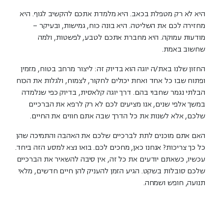
היא לא רק מטפלת בכאב. היא מלמדת אתכם להקשיב לגוף. היא
מחזירה לכם את השליטה. היא בונה כוח, גמישות, ובעיקר –
מודעות עמוקה. היא מחברת אתכם לטבע, לפשטות, ולמה
שחשוב באמת.
החזון שלנו באת/ה יוגה הוא בדיוק זה: ליצור מרחב בטוח, מזמין
ופתוח שבו כל אחד ואחת יכולים לחקור, לצמוח, ולגלות את הכוח
הבלתי נגמר שחבוי בהם. דרך יוגה קלאסית, בדיוק כפי שנלמדה
במשך אלפי שנים, אנו מציעים לכם לא רק לרפא את הברכיים
שלכם, אלא לשנות את כל הדרך שבה אתם חווים את החיים.
האם אתם מוכנים לתת לברכיים שלכם את האהבה והתמיכה שהן
כל כך צריכות? אנחנו כאן, מחכים לכם. בואו נצא למסע הזה ביחד.
עכשיו, כשאתם יודעים את כל זה, אין סיבה להשאיר את הברכיים
שלכם סובלות בשקט. הגיע הזמן להעניק להן חיים חדשים, מלאי
תנועה, חופש ושמחה.