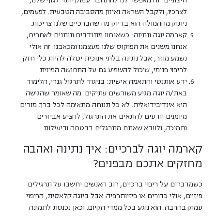
חיצוניים. זה מאפשר לנו להתחבר עמוק יותר לגוף שלנו,
לצרכיו, ולקבל השראה ואיזון מהסביבה הטבעית. לפעמים,
ניתוק מההמולה הוא בדיוק מה שהברכיים שלנו צריכות.
קארמה יוגה ונתינה:
כשאנחנו מתנדבים ונותנים לאחרים,
אנחנו משנים את הפוקוס שלנו מעצמנו ומכאבנו. זה אולי
נשמע מוזר, אבל נתינה בלתי אנוכית יכולה להיות כלי חזק
לריפוי פנימי, שיכול להשפיע גם על התחושה הפיזית.
ידע אותנטי והתאמה אישית:
בניגוד לתרגול גנרי, הלימוד
באת/ה יוגה מגיע משורשים עתיקים. מה שאומר שהגישה
היא אינדיבידואלית. לא כל תנוחה מתאימה לכל ברך. מורים
מיומנים יודעים להתאים את התרגול, להציע אביזרים
ותמיכה, ולוודא שאתם מתרגלים בבטחה וביעילות.
קארמה יוגה לברכיים: איך נתינה ואהבה
מחזקים אתכם מבפנים?
כשמדברים על ריפוי ברכיים, רוב האנשים יחשבו על תרגילים
פיזיים, אולי כדורים או פיזיותרפיה. אבל ביוגה קלאסית, הריפוי
עמוק בהרבה. הוא נוגע בכל ממדי הקיום. וכאן נכנסת לתמונה