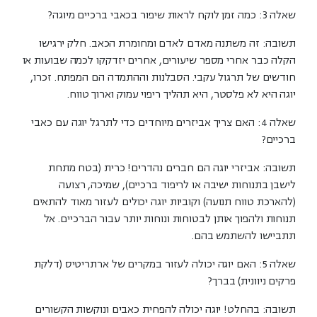
שאלה 3: כמה זמן לוקח לראות שיפור בכאבי ברכיים מיוגה?
תשובה:
זה משתנה מאדם לאדם ומחומרת הכאב. חלק ירגישו
הקלה כבר אחרי מספר שיעורים, אחרים יזדקקו לכמה שבועות או
חודשים של תרגול עקבי. הסבלנות וההתמדה הם המפתח. זכרו,
יוגה היא לא פלסטר, היא תהליך ריפוי עמוק וארוך טווח.
שאלה 4: האם צריך אביזרים מיוחדים כדי לתרגל יוגה עם כאבי
ברכיים?
תשובה:
אביזרי יוגה הם חברים נהדרים! כרית (בטח מתחת
לישבן בתנוחות ישיבה או לריפוד ברכיים), שמיכה, רצועה
(להארכת טווח תנועה) וקוביות יוגה יכולים לעזור מאוד להתאים
תנוחות ולהפוך אותן לבטוחות ונוחות יותר עבור הברכיים. אל
תתביישו להשתמש בהם.
שאלה 5: האם יוגה יכולה לעזור במקרים של ארתריטיס (דלקת
פרקים ניוונית) בברך?
תשובה:
בהחלט! יוגה יכולה להפחית כאבים ונוקשות הקשורים