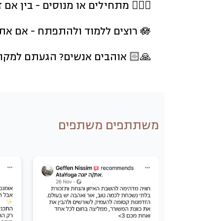
🧘🏼‍♀️ מתחילים או מנוסים - בין א
🪷 רוצים ללמוד ולהתפתח - אם אתם מעוניינים לחקור את העולם הקסום של היוגה והמדיטציה, זה המקום בשבילכם.
🙏🏻 אוהבים אנשים? הגעתם למקום 
משתתפים משתפים