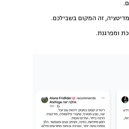
ם.
כת ומפרגנת.