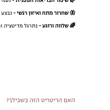
🌿 שיפור הבריאות הגופנית -
נעמיק לתוך 12 התנוחות המרכזיות
🦋 שחרור מתח ואיזון רגשי -
נבצע 
🌈 שלווה ורוגע -
נתרגל מדיטציה ור
האם הריטריט הזה בשבילך?